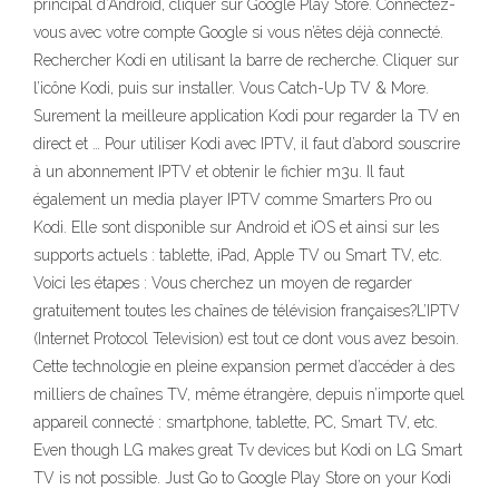
principal d’Android, cliquer sur Google Play Store. Connectez-
vous avec votre compte Google si vous n’êtes déjà connecté.
Rechercher Kodi en utilisant la barre de recherche. Cliquer sur
l’icône Kodi, puis sur installer. Vous Catch-Up TV & More.
Surement la meilleure application Kodi pour regarder la TV en
direct et … Pour utiliser Kodi avec IPTV, il faut d’abord souscrire
à un abonnement IPTV et obtenir le fichier m3u. Il faut
également un media player IPTV comme Smarters Pro ou
Kodi. Elle sont disponible sur Android et iOS et ainsi sur les
supports actuels : tablette, iPad, Apple TV ou Smart TV, etc.
Voici les étapes : Vous cherchez un moyen de regarder
gratuitement toutes les chaînes de télévision françaises?L’IPTV
(Internet Protocol Television) est tout ce dont vous avez besoin.
Cette technologie en pleine expansion permet d’accéder à des
milliers de chaînes TV, même étrangère, depuis n’importe quel
appareil connecté : smartphone, tablette, PC, Smart TV, etc.
Even though LG makes great Tv devices but Kodi on LG Smart
TV is not possible. Just Go to Google Play Store on your Kodi